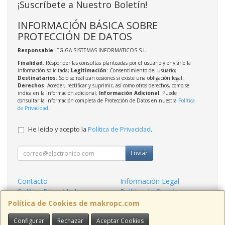
¡Suscríbete a Nuestro Boletín!
INFORMACIÓN BÁSICA SOBRE
PROTECCIÓN DE DATOS
Responsable
: EGIGA SISTEMAS INFORMATICOS S.L.
Finalidad
: Responder las consultas planteadas por el usuario y enviarle la
información solicitada;
Legitimación
: Consentimiento del usuario;
Destinatarios
: Solo se realizan cesiones si existe una obligación legal;
Derechos
: Acceder, rectificar y suprimir, así como otros derechos, como se
indica en la información adicional;
Información Adicional
: Puede
consultar la información completa de Protección de Datos en nuestra
Política
de Privacidad
.
He leído y acepto la
Política de Privacidad
.
Enviar
Contacto
Información Legal
Política Privacidad
Política de Cookies
Condiciones de Compra
Formas de Pago
Política de Cookies de makropc.com
Configurar
Rechazar
Aceptar Cookies