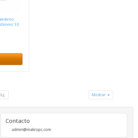
enérico
 50mm/ 10
Sig.
Mostrar
Contacto
admin@makropc.com