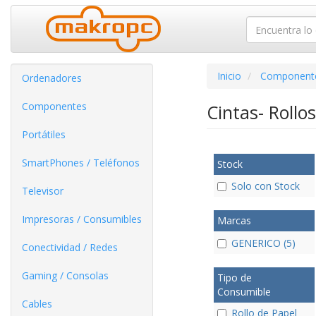
Inicio
Component
Ordenadores
Componentes
Cintas- Rollo
Portátiles
SmartPhones / Teléfonos
Stock
Solo con Stock
Televisor
Impresoras / Consumibles
Marcas
GENERICO (5)
Conectividad / Redes
Gaming / Consolas
Tipo de
Consumible
Cables
Rollo de Papel