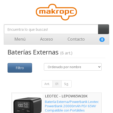
Menú
Acceso
Contacto
0
Baterías Externas
(6 art.)
Filtro
Ant.
01
Sig.
LEOTEC - LEPOW65W20K
Batería Externa/Powerbank Leotec
PowerBank 20000mAh PD/ 65W/
Compatible con Portátiles