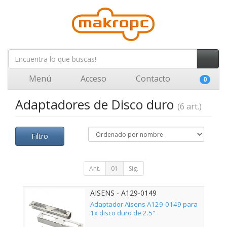
Menú
Acceso
Contacto
0
Adaptadores de Disco duro
(6 art.)
Filtro
Ant.
01
Sig.
AISENS - A129-0149
Adaptador Aisens A129-0149 para
1x disco duro de 2.5"