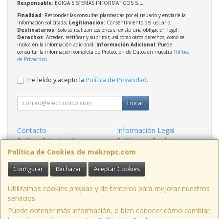
Responsable
: EGIGA SISTEMAS INFORMATICOS S.L.
Finalidad
: Responder las consultas planteadas por el usuario y enviarle la
información solicitada;
Legitimación
: Consentimiento del usuario;
Destinatarios
: Solo se realizan cesiones si existe una obligación legal;
Derechos
: Acceder, rectificar y suprimir, así como otros derechos, como se
indica en la información adicional;
Información Adicional
: Puede
consultar la información completa de Protección de Datos en nuestra
Política
de Privacidad
.
He leído y acepto la
Política de Privacidad
.
Enviar
Contacto
Información Legal
Política Privacidad
Política de Cookies
Condiciones de Compra
Formas de Pago
Política de Cookies de makropc.com
Configurar
Rechazar
Aceptar Cookies
Contacto
admin@makropc.com
Utilizamos cookies propias y de terceros para mejorar nuestros
servicios.
Puede obtener más información, o bien conocer cómo cambiar