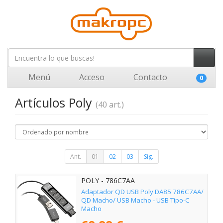
Menú
Acceso
Contacto
0
Artículos Poly
(40 art.)
Ant.
01
02
03
Sig.
POLY - 786C7AA
Adaptador QD USB Poly DA85 786C7AA/
QD Macho/ USB Macho - USB Tipo-C
Macho