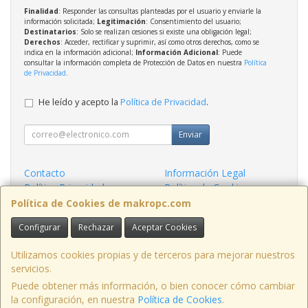
Finalidad
: Responder las consultas planteadas por el usuario y enviarle la
información solicitada;
Legitimación
: Consentimiento del usuario;
Destinatarios
: Solo se realizan cesiones si existe una obligación legal;
Derechos
: Acceder, rectificar y suprimir, así como otros derechos, como se
indica en la información adicional;
Información Adicional
: Puede
consultar la información completa de Protección de Datos en nuestra
Política
de Privacidad
.
He leído y acepto la
Política de Privacidad
.
Enviar
Contacto
Información Legal
Política Privacidad
Política de Cookies
Condiciones de Compra
Formas de Pago
Política de Cookies de makropc.com
Configurar
Rechazar
Aceptar Cookies
Contacto
admin@makropc.com
Utilizamos cookies propias y de terceros para mejorar nuestros
servicios.
Puede obtener más información, o bien conocer cómo cambiar
la configuración, en nuestra
Política de Cookies
.
, , , , España. - C.I.F.: B90397449 - Tfno: