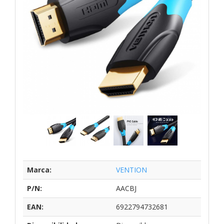
Marca:
VENTION
P/N:
AACBJ
EAN:
6922794732681