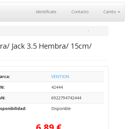
Identifícate
Contacto
Carrito
a/ Jack 3.5 Hembra/ 15cm/
arca:
VENTION
/N:
42444
AN:
6922794742444
sponibilidad:
Disponible
6,89 €