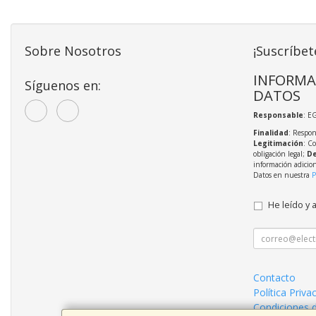
Sobre Nosotros
¡Suscríbet
INFORMA
Síguenos en:
DATOS
Responsable
: E
Finalidad
: Respon
Legitimación
: C
obligación legal;
De
información adicio
Datos en nuestra
P
He leído y 
Contacto
Política Priva
Condiciones 