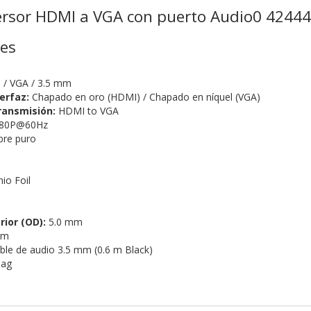
ersor HDMI a VGA con puerto Audio0 4244
nes
/ VGA / 3.5 mm
erfaz:
Chapado en oro (HDMI) / Chapado en níquel (VGA)
ransmisión:
HDMI to VGA
80P@60Hz
re puro
io Foil
ior (OD):
5.0 mm
 m
le de audio 3.5 mm (0.6 m Black)
ag