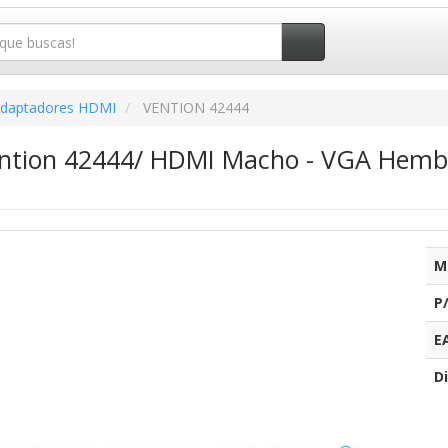
daptadores HDMI
VENTION 42444
ntion 42444/ HDMI Macho - VGA Hembr
M
P
E
Di