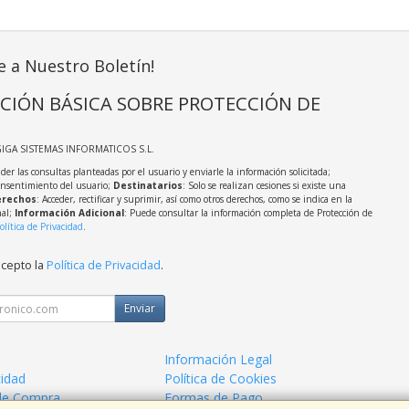
e a Nuestro Boletín!
CIÓN BÁSICA SOBRE PROTECCIÓN DE
GIGA SISTEMAS INFORMATICOS S.L.
der las consultas planteadas por el usuario y enviarle la información solicitada;
onsentimiento del usuario;
Destinatarios
: Solo se realizan cesiones si existe una
rechos
: Acceder, rectificar y suprimir, así como otros derechos, como se indica en la
nal;
Información Adicional
: Puede consultar la información completa de Protección de
olítica de Privacidad
.
acepto la
Política de Privacidad
.
Enviar
Información Legal
cidad
Política de Cookies
de Compra
Formas de Pago