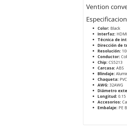
Vention conv
Especificacio
Color:
Black
Interfaz:
HDMI 
Técnica de int
Dirección de t
Resolución:
10
Conductor:
Cob
Chip:
CS5213
Carcasa:
ABS
Blindaje:
Alumin
Chaqueta:
PVC
AWG:
32AWG
Diámetro exter
Longitud:
0.15
Accesorios:
Cab
Embalaje:
PE B