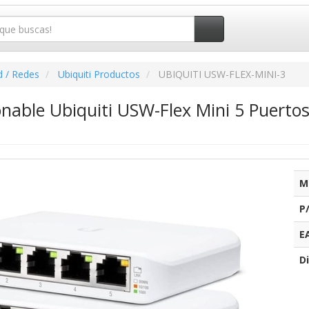
d / Redes
Ubiquiti Productos
UBIQUITI USW-FLEX-MINI-3
nable Ubiquiti USW-Flex Mini 5 Puerto
M
P
E
Di