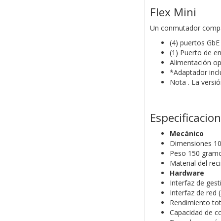
Flex Mini
Un conmutador compac
(4) puertos GbE
(1) Puerto de e
Alimentación op
*Adaptador incl
Nota . La versi
Especificacio
Mecánico
Dimensiones 107
Peso 150 gramo
Material del rec
Hardware
Interfaz de ges
Interfaz de red 
Rendimiento tot
Capacidad de c