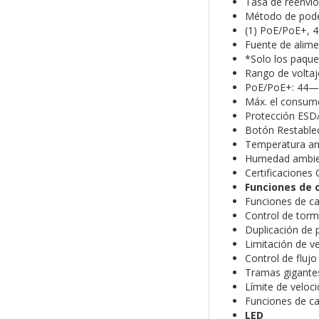
Tasa de reenví
Método de poder
(1) PoE/PoE+, 
Fuente de alime
*Solo los paque
Rango de volta
PoE/PoE+: 44—
Máx. el consum
Protección ESD/
Botón Restablec
Temperatura amb
Humedad ambien
Certificaciones 
Funciones de
Funciones de ca
Control de tor
Duplicación de 
Limitación de ve
Control de flujo
Tramas gigante
Límite de veloci
Funciones de c
LED