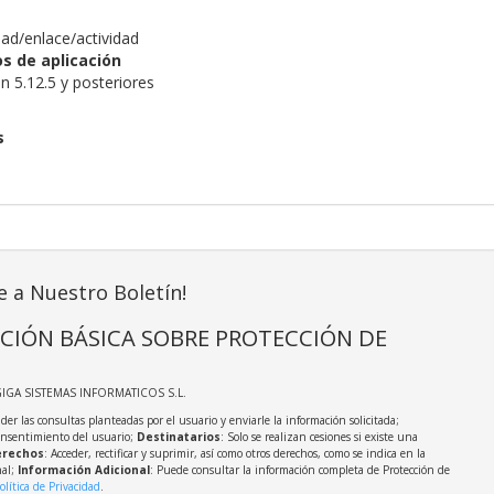
dad/enlace/actividad
s de aplicación
n 5.12.5 y posteriores
s
e a Nuestro Boletín!
CIÓN BÁSICA SOBRE PROTECCIÓN DE
GIGA SISTEMAS INFORMATICOS S.L.
der las consultas planteadas por el usuario y enviarle la información solicitada;
onsentimiento del usuario;
Destinatarios
: Solo se realizan cesiones si existe una
rechos
: Acceder, rectificar y suprimir, así como otros derechos, como se indica en la
nal;
Información Adicional
: Puede consultar la información completa de Protección de
olítica de Privacidad
.