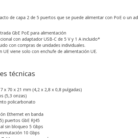
to de capa 2 de 5 puertos que se puede alimentar con PoE o un ad
ntrada GbE PoE para alimentación
cional con adaptador USB-C de 5 V y 1 A incluido*
uido con compras de unidades individuales.
ón UE viene solo con enchufe de alimentación UE.
nes técnicas
 x 70 x 21 mm (4,2 x 2,8 x 0,8 pulgadas)
s (5,3 onzas)
into policarbonato
tión Ethernet en banda
(5) puertos GbE RJ45
al sin bloqueo 5 Gbps
onmutación 10 Gbps