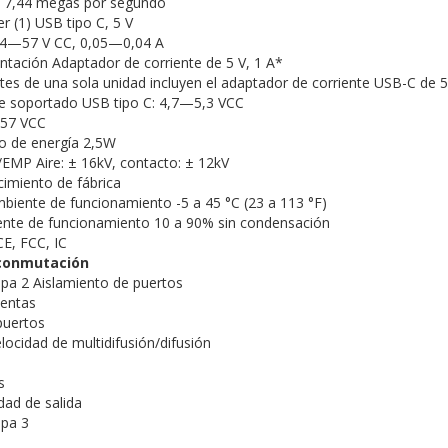
o 7,44 megas por segundo
 (1) USB tipo C, 5 V
44—57 V CC, 0,05—0,04 A
ntación Adaptador de corriente de 5 V, 1 A*
tes de una sola unidad incluyen el adaptador de corriente USB-C de 5 
je soportado USB tipo C: 4,7—5,3 VCC
57 VCC
o de energía 2,5W
EMP Aire: ± 16kV, contacto: ± 12kV
imiento de fábrica
iente de funcionamiento -5 a 45 °C (23 a 113 °F)
te de funcionamiento 10 a 90% sin condensación
CE, FCC, IC
 conmutación
pa 2 Aislamiento de puertos
mentas
puertos
locidad de multidifusión/difusión
s
dad de salida
apa 3