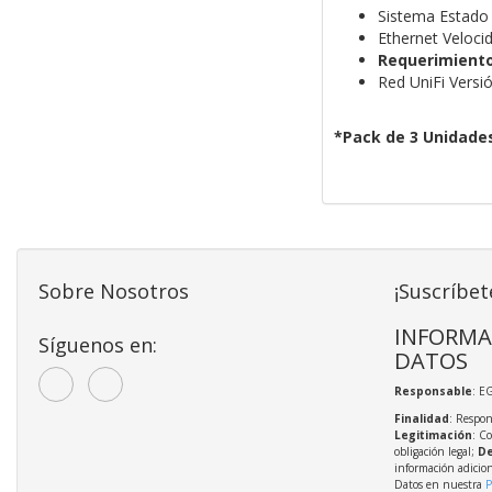
Sistema Estado
Ethernet Veloci
Requerimiento
Red UniFi Versió
*Pack de 3 Unidade
Sobre Nosotros
¡Suscríbet
INFORMA
Síguenos en:
DATOS
Responsable
: E
Finalidad
: Respon
Legitimación
: C
obligación legal;
De
información adicio
Datos en nuestra
P