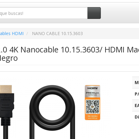
ables HDMI
NANO CABLE 10.15.3603
.0 4K Nanocable 10.15.3603/ HDMI M
Negro
M
P
E
Di