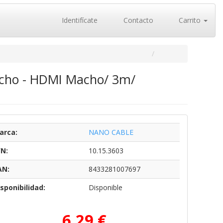
Identifícate
Contacto
Carrito
acho - HDMI Macho/ 3m/
arca:
NANO CABLE
/N:
10.15.3603
AN:
8433281007697
sponibilidad:
Disponible
6,29 €