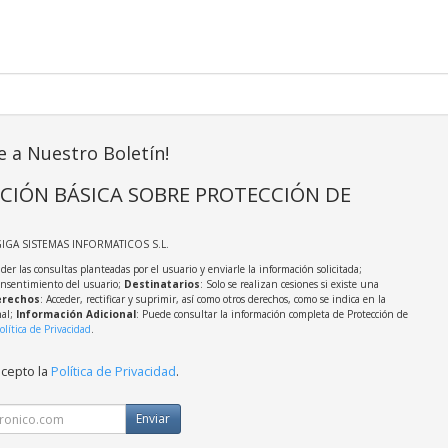
e a Nuestro Boletín!
CIÓN BÁSICA SOBRE PROTECCIÓN DE
GIGA SISTEMAS INFORMATICOS S.L.
der las consultas planteadas por el usuario y enviarle la información solicitada;
onsentimiento del usuario;
Destinatarios
: Solo se realizan cesiones si existe una
rechos
: Acceder, rectificar y suprimir, así como otros derechos, como se indica en la
nal;
Información Adicional
: Puede consultar la información completa de Protección de
olítica de Privacidad
.
acepto la
Política de Privacidad
.
Enviar