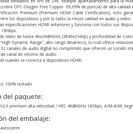
lidad blindados en oro de 24K. Múltiple apantallamiento para la máx
(cobre OFC-Oxygen Free Copper- 99,99% de pureza) de alta calidad q
certificación Premium (Premium HDMI Cable Certification), esto ga
ntre los dispositivos y por lo tanto la mejor calidad en audio y video.
as especificaciones HDMI anteriores y funciona con todos sus dispos
 18Gbps.
de vídeo de hasta 4Kx2K@60Hz (3840x2160p) y profundidad de Color 
High Dynamic Range", alto rango dinámico), lo cual ofrece relacione
32 canales de audio digital no comprimido que ofrecen un sonido im
 de canal de retorno de audio.
I cuando se conecta a dispositivos HDMI.
to: 100% testado
 del paquete:
 V2.0 premium alta velocidad / HEC 4K@60Hz 18Gbps, A/M-A/M, negr
ón del embalaje:
 autocierre