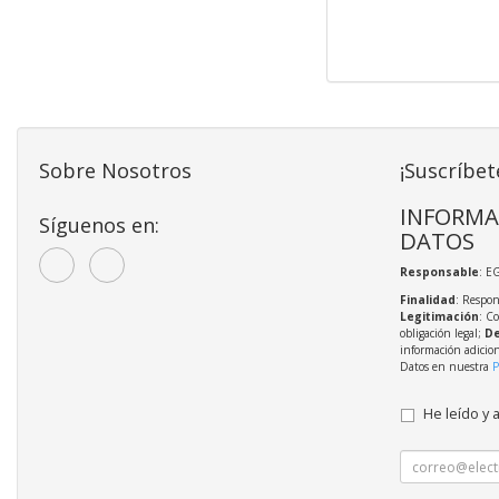
Sobre Nosotros
¡Suscríbet
INFORMA
Síguenos en:
DATOS
Responsable
: E
Finalidad
: Respon
Legitimación
: C
obligación legal;
De
información adicio
Datos en nuestra
P
He leído y 