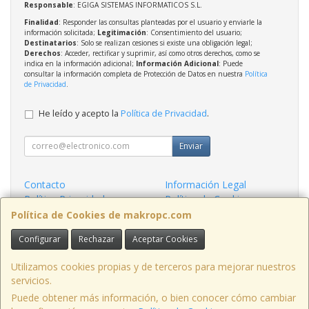
Responsable
: EGIGA SISTEMAS INFORMATICOS S.L.
Finalidad
: Responder las consultas planteadas por el usuario y enviarle la
información solicitada;
Legitimación
: Consentimiento del usuario;
Destinatarios
: Solo se realizan cesiones si existe una obligación legal;
Derechos
: Acceder, rectificar y suprimir, así como otros derechos, como se
indica en la información adicional;
Información Adicional
: Puede
consultar la información completa de Protección de Datos en nuestra
Política
de Privacidad
.
He leído y acepto la
Política de Privacidad
.
Enviar
Contacto
Información Legal
Política Privacidad
Política de Cookies
Condiciones de Compra
Formas de Pago
Política de Cookies de makropc.com
Configurar
Rechazar
Aceptar Cookies
Contacto
admin@makropc.com
Utilizamos cookies propias y de terceros para mejorar nuestros
servicios.
Puede obtener más información, o bien conocer cómo cambiar