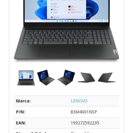
Marca:
LENOVO
P/N:
83M4001NSP
EAN:
199272592235