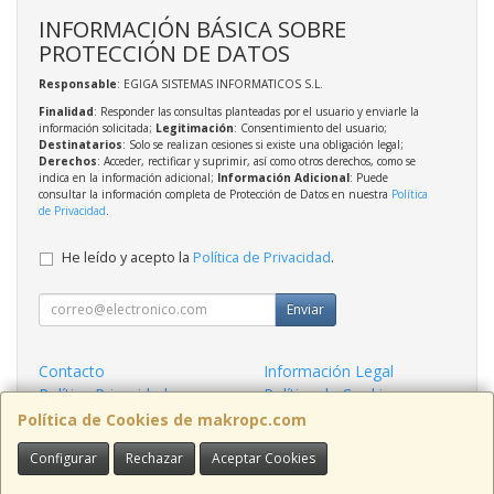
INFORMACIÓN BÁSICA SOBRE
PROTECCIÓN DE DATOS
Responsable
: EGIGA SISTEMAS INFORMATICOS S.L.
Finalidad
: Responder las consultas planteadas por el usuario y enviarle la
información solicitada;
Legitimación
: Consentimiento del usuario;
Destinatarios
: Solo se realizan cesiones si existe una obligación legal;
Derechos
: Acceder, rectificar y suprimir, así como otros derechos, como se
indica en la información adicional;
Información Adicional
: Puede
consultar la información completa de Protección de Datos en nuestra
Política
de Privacidad
.
He leído y acepto la
Política de Privacidad
.
Enviar
Contacto
Información Legal
Política Privacidad
Política de Cookies
Condiciones de Compra
Formas de Pago
Política de Cookies de makropc.com
Configurar
Rechazar
Aceptar Cookies
Contacto