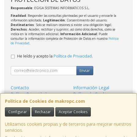
Responsable
: EGIGA SISTEMAS INFORMATICOS S.L.
Finalidad
: Responder las consultas planteadas por el usuario y enviarle la
información solicitada;
Legitimación
: Consentimiento del usuario;
Destinatarios
: Solo se realizan cesiones si existe una obligación legal;
Derechos
: Acceder, rectificar y suprimir, así como otros derechos, como se
indica en la información adicional;
Información Adicional
: Puede
consultar la información completa de Protección de Datos en nuestra
Política
de Privacidad
.
He leído y acepto la
Política de Privacidad
.
Enviar
Contacto
Información Legal
Política Privacidad
Política de Cookies
Condiciones de Compra
Formas de Pago
Política de Cookies de makropc.com
Configurar
Rechazar
Aceptar Cookies
Contacto
admin@makropc.com
Utilizamos cookies propias y de terceros para mejorar nuestros
servicios.