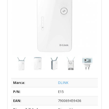
Marca:
DLINK
P/N:
E15
EAN:
790069459436