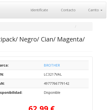
Identifícate
Contacto
Carrito
tipack/ Negro/ Cian/ Magenta/
arca:
BROTHER
/N:
LC3217VAL
AN:
4977766779142
sponibilidad:
Disponible
62,99 €