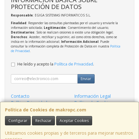
PROTECCIÓN DE DATOS
Responsable
: EGIGA SISTEMAS INFORMATICOS S.L.
Finalidad
: Responder las consultas planteadas por el usuario y enviarle la
información solicitada;
Legitimación
: Consentimiento del usuario;
Destinatarios
: Solo se realizan cesiones si existe una obligación legal;
Derechos
: Acceder, rectificar y suprimir, así como otros derechos, como se
indica en la información adicional;
Información Adicional
: Puede
consultar la información completa de Protección de Datos en nuestra
Política
de Privacidad
.
He leído y acepto la
Política de Privacidad
.
Enviar
Contacto
Información Legal
Política Privacidad
Política de Cookies
Condiciones de Compra
Formas de Pago
Política de Cookies de makropc.com
Configurar
Rechazar
Aceptar Cookies
Contacto
admin@makropc.com
Utilizamos cookies propias y de terceros para mejorar nuestros