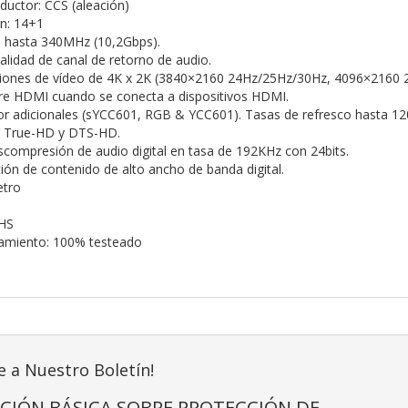
ductor: CCS (aleación)
n: 14+1
 hasta 340MHz (10,2Gbps).
alidad de canal de retorno de audio.
ciones de vídeo de 4K x 2K (3840×2160 24Hz/25Hz/30Hz, 4096×2160 2
re HDMI cuando se conecta a dispositivos HDMI.
or adicionales (sYCC601, RGB & YCC601). Tasas de refresco hasta 1
 True-HD y DTS-HD.
scompresión de audio digital en tasa de 192KHz con 24bits.
ión de contenido de alto ancho de banda digital.
etro
HS
namiento: 100% testeado
e a Nuestro Boletín!
CIÓN BÁSICA SOBRE PROTECCIÓN DE