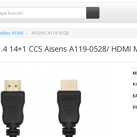
ables HDMI
AISENS A119-0528
.4 14+1 CCS Aisens A119-0528/ HDMI
M
P
E
Di