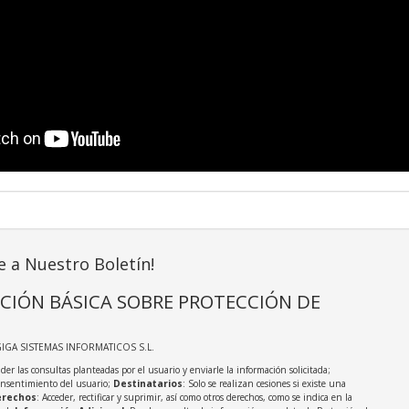
e a Nuestro Boletín!
CIÓN BÁSICA SOBRE PROTECCIÓN DE
GIGA SISTEMAS INFORMATICOS S.L.
der las consultas planteadas por el usuario y enviarle la información solicitada;
onsentimiento del usuario;
Destinatarios
: Solo se realizan cesiones si existe una
rechos
: Acceder, rectificar y suprimir, así como otros derechos, como se indica en la