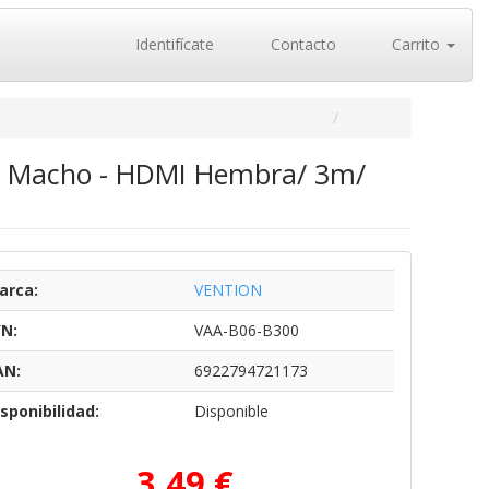
Identifícate
Contacto
Carrito
I Macho - HDMI Hembra/ 3m/
arca:
VENTION
/N:
VAA-B06-B300
AN:
6922794721173
sponibilidad:
Disponible
3,49 €