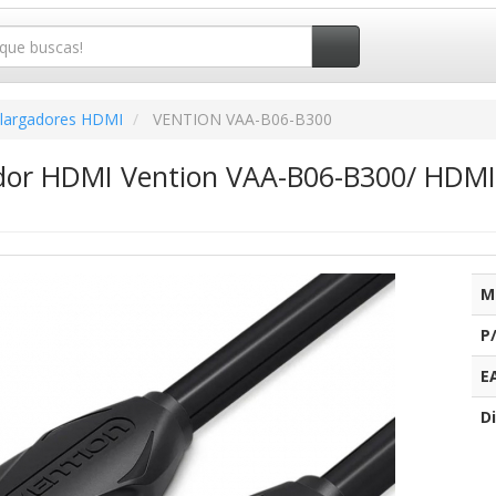
largadores HDMI
VENTION VAA-B06-B300
ador HDMI Vention VAA-B06-B300/ HDM
M
P
E
Di