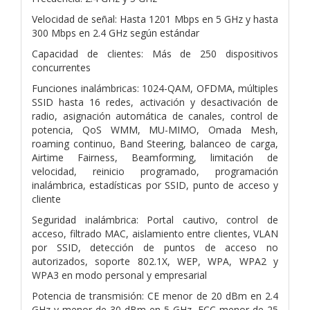
Velocidad de señal: Hasta 1201 Mbps en 5 GHz y hasta
300 Mbps en 2.4 GHz según estándar
Capacidad de clientes: Más de 250 dispositivos
concurrentes
Funciones inalámbricas: 1024-QAM, OFDMA, múltiples
SSID hasta 16 redes, activación y desactivación de
radio, asignación automática de canales, control de
potencia, QoS WMM, MU-MIMO, Omada Mesh,
roaming continuo, Band Steering, balanceo de carga,
Airtime Fairness, Beamforming, limitación de
velocidad, reinicio programado, programación
inalámbrica, estadísticas por SSID, punto de acceso y
cliente
Seguridad inalámbrica: Portal cautivo, control de
acceso, filtrado MAC, aislamiento entre clientes, VLAN
por SSID, detección de puntos de acceso no
autorizados, soporte 802.1X, WEP, WPA, WPA2 y
WPA3 en modo personal y empresarial
Potencia de transmisión: CE menor de 20 dBm en 2.4
GHz y menor de 30 dBm en 5 GHz, FCC menor de 25