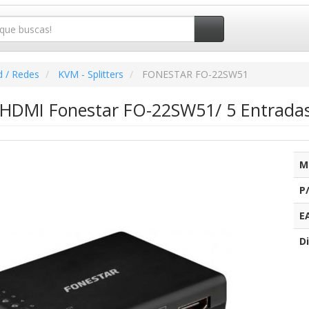
d / Redes
KVM - Splitters
FONESTAR FO-22SW51
DMI Fonestar FO-22SW51/ 5 Entradas-
M
P
E
Di