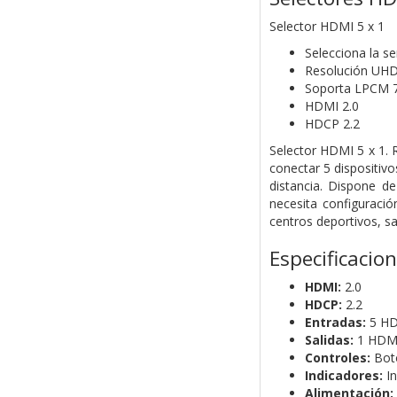
Selector HDMI 5 x 1
Selecciona la se
Resolución UH
Soporta LPCM 7.
HDMI 2.0
HDCP 2.2
Selector HDMI 5 x 1.
conectar 5 dispositiv
distancia. Dispone de
necesita configuració
centros deportivos, s
Especificacio
HDMI:
2.0
HDCP:
2.2
Entradas:
5 HD
Salidas:
1 HDMI
Controles:
Botó
Indicadores:
In
Alimentación: