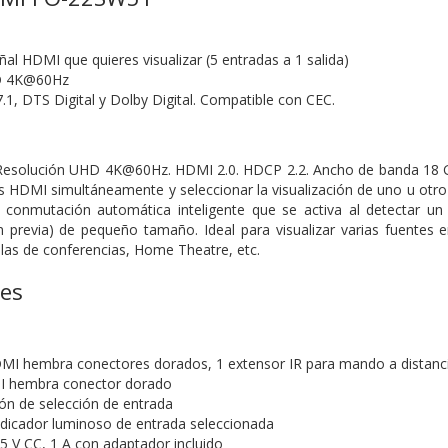
ñal HDMI que quieres visualizar (5 entradas a 1 salida)
D 4K@60Hz
1, DTS Digital y Dolby Digital. Compatible con CEC.
 Resolución UHD 4K@60Hz. HDMI 2.0. HDCP 2.2. Ancho de banda 18 G
os HDMI simultáneamente y seleccionar la visualización de uno u ot
 conmutación automática inteligente que se activa al detectar un 
n previa) de pequeño tamaño. Ideal para visualizar varias fuentes e
alas de conferencias, Home Theatre, etc.
nes
MI hembra conectores dorados, 1 extensor IR para mando a distanc
 hembra conector dorado
n de selección de entrada
dicador luminoso de entrada seleccionada
5 V CC, 1 A con adaptador incluido