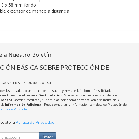
18 x 58 mm fondo
le extensor de mando a distancia
e a Nuestro Boletín!
CIÓN BÁSICA SOBRE PROTECCIÓN DE
GIGA SISTEMAS INFORMATICOS S.L.
der las consultas planteadas por el usuario y enviarle la información solicitada;
onsentimiento del usuario;
Destinatarios
: Solo se realizan cesiones si existe una
rechos
: Acceder, rectificar y suprimir, así como otros derechos, como se indica en la
nal;
Información Adicional
: Puede consultar la información completa de Protección de
olítica de Privacidad
.
acepto la
Política de Privacidad
.
Enviar