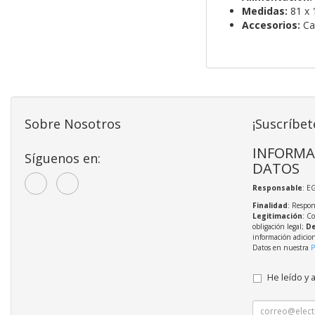
Medidas:
81 x 
Accesorios:
Cab
Sobre Nosotros
¡Suscríbet
INFORMA
Síguenos en:
DATOS
Responsable
: E
Finalidad
: Respon
Legitimación
: C
obligación legal;
De
información adicio
Datos en nuestra
P
He leído y 