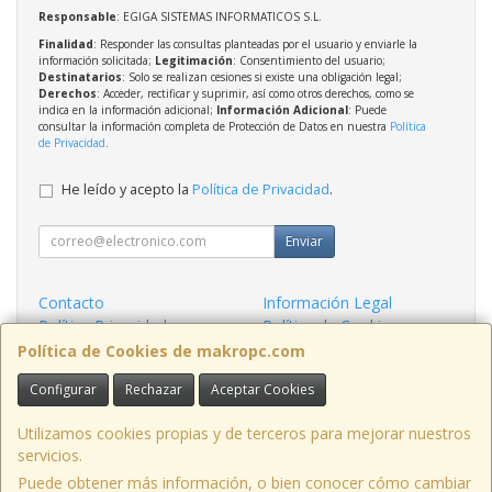
Responsable
: EGIGA SISTEMAS INFORMATICOS S.L.
Finalidad
: Responder las consultas planteadas por el usuario y enviarle la
información solicitada;
Legitimación
: Consentimiento del usuario;
Destinatarios
: Solo se realizan cesiones si existe una obligación legal;
Derechos
: Acceder, rectificar y suprimir, así como otros derechos, como se
indica en la información adicional;
Información Adicional
: Puede
consultar la información completa de Protección de Datos en nuestra
Política
de Privacidad
.
He leído y acepto la
Política de Privacidad
.
Enviar
Contacto
Información Legal
Política Privacidad
Política de Cookies
Condiciones de Compra
Formas de Pago
Política de Cookies de makropc.com
Configurar
Rechazar
Aceptar Cookies
Contacto
admin@makropc.com
Utilizamos cookies propias y de terceros para mejorar nuestros
servicios.
Puede obtener más información, o bien conocer cómo cambiar