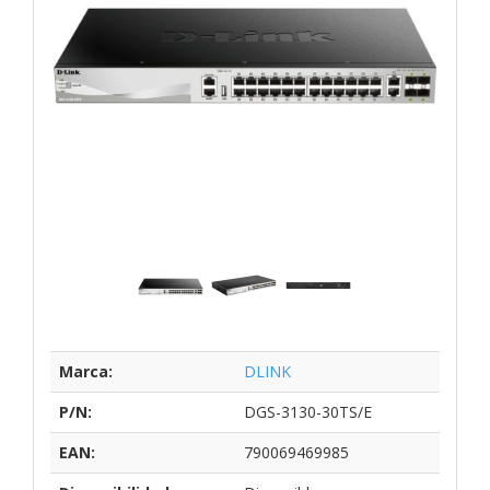
Marca:
DLINK
P/N:
DGS-3130-30TS/E
EAN:
790069469985