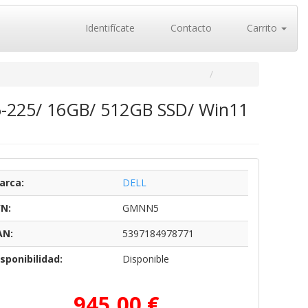
Identifícate
Contacto
Carrito
a 5-225/ 16GB/ 512GB SSD/ Win11
arca:
DELL
/N:
GMNN5
AN:
5397184978771
sponibilidad:
Disponible
945,00 €