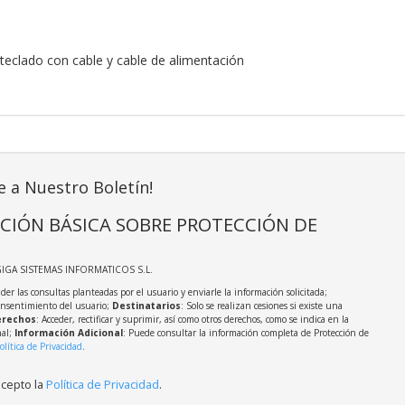
 teclado con cable y cable de alimentación
e a Nuestro Boletín!
CIÓN BÁSICA SOBRE PROTECCIÓN DE
GIGA SISTEMAS INFORMATICOS S.L.
der las consultas planteadas por el usuario y enviarle la información solicitada;
onsentimiento del usuario;
Destinatarios
: Solo se realizan cesiones si existe una
rechos
: Acceder, rectificar y suprimir, así como otros derechos, como se indica en la
nal;
Información Adicional
: Puede consultar la información completa de Protección de
olítica de Privacidad
.
acepto la
Política de Privacidad
.