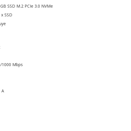
 GB SSD M.2 PCIe 3.0 NVMe
1 x SSD
luye
x
00/1000 Mbps
o A