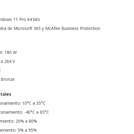
ndows 11 Pro 64 bits
ueba de Microsoft 365 y McAfee Business Protection
ón: 180 W
 a 264 V
z
S Bronze
tales
onamiento: 10°C a 35°C
enamiento: -40°C a 65°C
miento: 20% a 80%
amiento: 5% a 95%