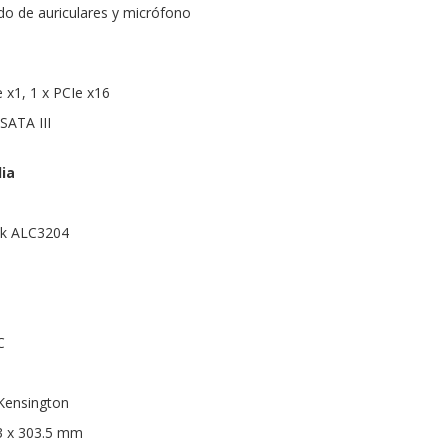
o de auriculares y micrófono
 x1, 1 x PCIe x16
SATA III
ia
tek ALC3204
C
 Kensington
3 x 303.5 mm