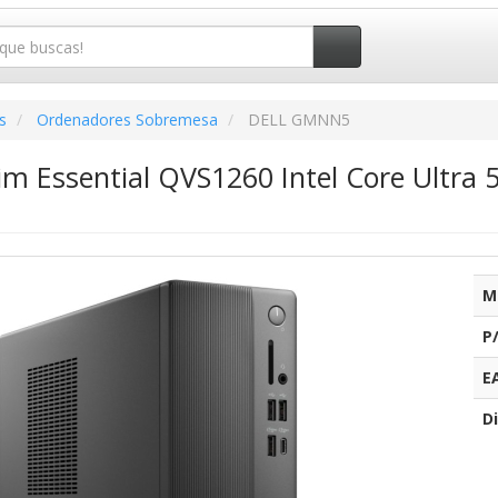
s
Ordenadores Sobremesa
DELL GMNN5
lim Essential QVS1260 Intel Core Ultr
M
P
E
Di