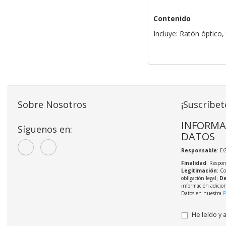
Contenido
Incluye: Ratón óptico,
Sobre Nosotros
¡Suscríbet
INFORMA
Síguenos en:
DATOS
Responsable
: E
Finalidad
: Respon
Legitimación
: C
obligación legal;
De
información adicio
Datos en nuestra
P
He leído y 