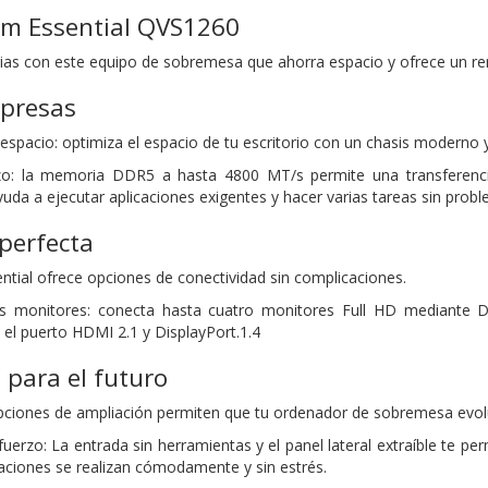
lim Essential QVS1260
arias con este equipo de sobremesa que ahorra espacio y ofrece un ren
mpresas
espacio: optimiza el espacio de tu escritorio con un chasis moderno y
rzo: la memoria DDR5 a hasta 4800 MT/s permite una transferenc
uda a ejecutar aplicaciones exigentes y hacer varias tareas sin prob
perfecta
ntial ofrece opciones de conectividad sin complicaciones.
s monitores: conecta hasta cuatro monitores Full HD mediante D
 el puerto HDMI 2.1 y DisplayPort.1.4
 para el futuro
pciones de ampliación permiten que tu ordenador de sobremesa evol
sfuerzo: La entrada sin herramientas y el panel lateral extraíble te 
zaciones se realizan cómodamente y sin estrés.