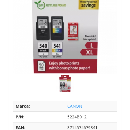
Marca:
CANON
P/N:
5224B012
EAN:
8714574679341