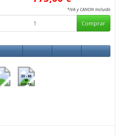
*IVA y CANON Incluido
Comprar
33 - 65
W
USB PD