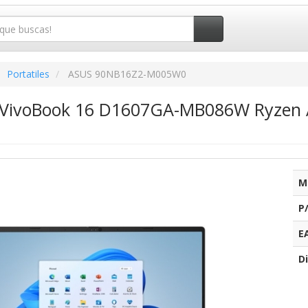
Portatiles
ASUS 90NB16Z2-M005W0
s VivoBook 16 D1607GA-MB086W Ryzen A
M
P
E
Di