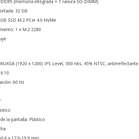
DDR5 (memoria integrada + 1 ranura SO-DIMM)
rtada: 32 GB
 GB SSD M.2 PCIe 4.0 NVMe
iento: 1 x M.2 2280
luye
 WUXGA (1920 x 1200) IPS-Level, 300 nits, 45% NTSC, antirreflectante
16:10
ación: 60 Hz
r
ástico
de la pantalla: Plástico
cha
50.6 x 17.9-19.9 mm