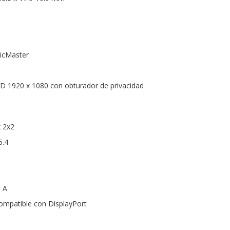
nicMaster
HD 1920 x 1080 con obturador de privacidad
x 2x2
5.4
o A
ompatible con DisplayPort