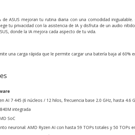
A de ASUS mejoran tu rutina diaria con una comodidad inigualable. 
ege tu privacidad con la asistencia de IA y disfruta de un audio nítid
ASUS, donde la IA mejora cada aspecto de tu vida.
e
te una carga rápida que le permite cargar una batería baja al 60% e
nes
dware
 AI 7 445 (6 núcleos / 12 hilos, frecuencia base 2.0 GHz, hasta 4.6
 840M integrada
 AMD SoC
nto neuronal: AMD Ryzen AI con hasta 59 TOPs totales y 50 TOPs 