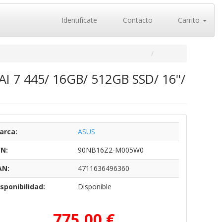
Identifícate
Contacto
Carrito
I 7 445/ 16GB/ 512GB SSD/ 16"/
arca:
ASUS
/N:
90NB16Z2-M005W0
AN:
4711636496360
sponibilidad:
Disponible
775,00 €