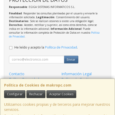
Responsable
: EGIGA SISTEMAS INFORMATICOS S.L.
Finalidad
: Responder las consultas planteadas por el usuario y enviarle la
información solicitada;
Legitimación
: Consentimiento del usuario;
Destinatarios
: Solo se realizan cesiones si existe una obligación legal;
Derechos
: Acceder, rectificar y suprimir, así como otros derechos, como se
indica en la información adicional;
Información Adicional
: Puede
consultar la información completa de Protección de Datos en nuestra
Política
de Privacidad
.
He leído y acepto la
Política de Privacidad
.
Enviar
Contacto
Información Legal
Política Privacidad
Política de Cookies
Condiciones de Compra
Formas de Pago
Política de Cookies de makropc.com
Configurar
Rechazar
Aceptar Cookies
Contacto
admin@makropc.com
Utilizamos cookies propias y de terceros para mejorar nuestros
servicios.