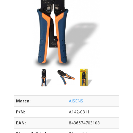
Marca:
AISENS
P/N:
A142-0311
EAN:
8436574703108