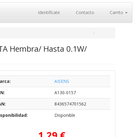
Identifícate
Contacto
Carrito
ATA Hembra/ Hasta 0.1W/
arca:
AISENS
/N:
A130-0157
AN:
8436574701562
sponibilidad:
Disponible
1,29 €