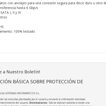
datos con anclajes para una conexión segura para disco duro u otro d
ansferencia hasta 6 Gbp/s
ATA I, II y III
etros
HS
namiento: 100% testado
e a Nuestro Boletín!
CIÓN BÁSICA SOBRE PROTECCIÓN DE
GIGA SISTEMAS INFORMATICOS S.L.
der las consultas planteadas por el usuario y enviarle la información solicitada;
onsentimiento del usuario;
Destinatarios
: Solo se realizan cesiones si existe una