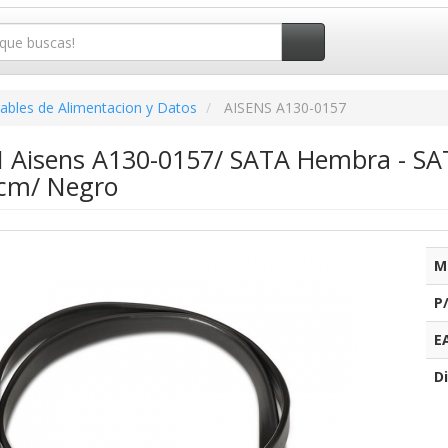
ables de Alimentacion y Datos
AISENS A130-0157
II Aisens A130-0157/ SATA Hembra - S
cm/ Negro
M
P
E
Di