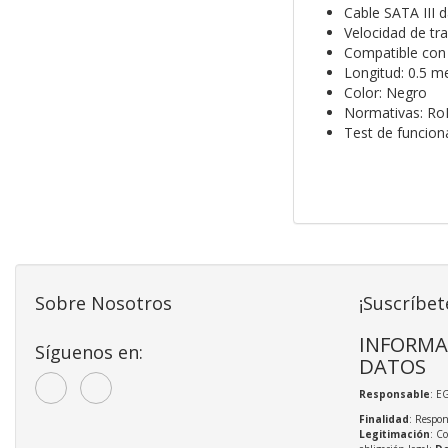
Cable SATA III 
Velocidad de tr
Compatible con S
Longitud: 0.5 m
Color: Negro
Normativas: Ro
Test de funcio
Sobre Nosotros
¡Suscríbet
INFORMA
Síguenos en:
DATOS
Responsable
: E
Finalidad
: Respon
Legitimación
: C